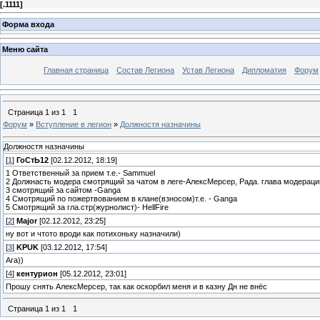
[
.1111
]
Форма входа
Меню сайта
Главная страница
Состав Легиона
Устав Легиона
Дипломатия
Форум
Страница
1
из
1
1
Форум
»
Вступление в легион
»
Должностя назначины
Должностя назначины
[
1
]
ГоСтЬ12
[02.12.2012, 18:19]
1 Ответственный за прием т.е.- Sammuel
2 Должнасть модера смотрящий за чатом в леге-АлексМерсер, Рада. глава модераци
3 смотрящий за сайтом -Ganga
4 Смотрящий по пожертвованием в клане(взносом)т.е. - Ganga
5 Смотрящий за гла.стр(журнолист)- HellFire
[
2
]
Major
[02.12.2012, 23:25]
ну вот и чтото вроди как потихоньку назначили)
[
3
]
KPUK
[03.12.2012, 17:54]
Ага))
[
4
]
кентурион
[05.12.2012, 23:01]
Прошу снять АлексМерсер, так как оскорбил меня и в казну Дн не внёс
Страница
1
из
1
1