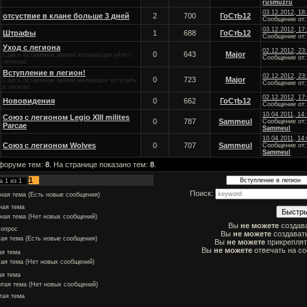
rusmuzru
03.12.2012, 18
отсуствие в клане больше 3 дней
2
700
ГоСтЬ12
Сообщение от
03.12.2012, 17
Штрафы
1
688
ГоСтЬ12
Сообщение от
Уход с легиона
02.12.2012, 23
0
643
Major
Сдесь оставляем заявки желаеющие уйти с
Сообщение от
легиона!
Вступление в легион!
02.12.2012, 23
0
723
Major
Сдесь оставляем заявки желающие вступить
Сообщение от
в легион!
02.12.2012, 17
Нововидения
0
662
ГоСтЬ12
Сообщение от
10.04.2011, 14
Союз с легионом Legio XIII milites
0
787
Sammeul
Сообщение от:
Parcae
Sammeul
10.04.2011, 14
Союз с легионом Wolves
0
707
Sammeul
Сообщение от:
Sammeul
 форуме тем:
8
. На странице показано тем:
8
.
1
ца
1
из
1
Поиск:
ная тема (Есть новые сообщения)
ная тема
ная тема (Нет новых сообщений)
Вы
не можете
создав
 опрос
Вы
не можете
создават
чая тема (Есть новые сообщения)
Вы
не можете
прикрепля
Вы
не можете
отвечать на с
я тема
чая тема (Нет новых сообщений)
ая тема
ытая тема (Нет новых сообщений)
тая тема