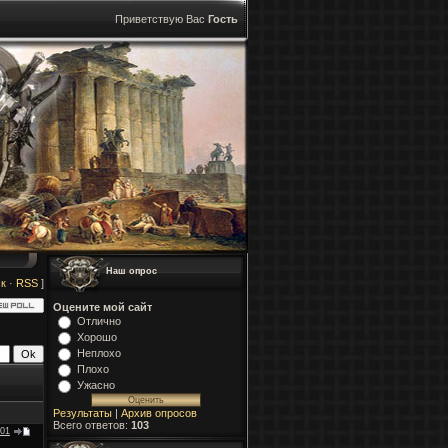
Приветствую Вас
Гость
Наш опрос
к
·
RSS
]
Оцените мой сайт
Отлично
Хорошо
Неплохо
Плохо
Ужасно
Результаты
|
Архив опросов
Всего ответов:
103
:01