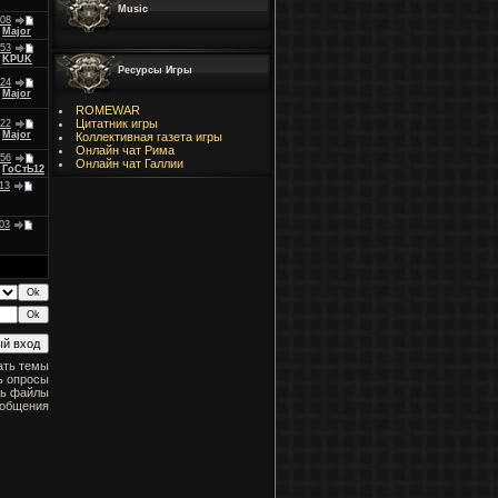
Music
:08
:
Major
:53
:
KPUK
Ресурсы Игры
:24
:
Major
ROMEWAR
Цитатник игры
:22
:
Major
Коллективная газета игры
Онлайн чат Рима
:56
Онлайн чат Галлии
:
ГоСтЬ12
:13
:03
ать темы
ь опросы
ть файлы
ообщения