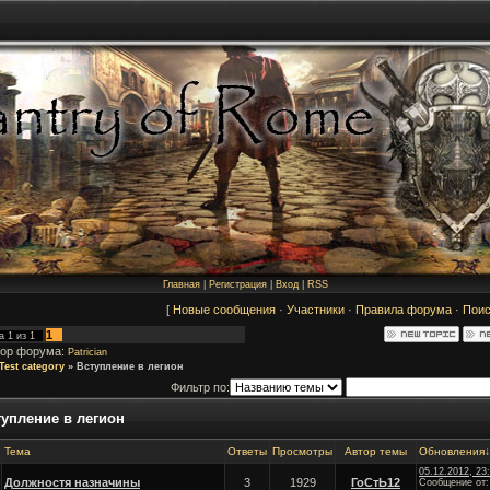
Главная
|
Регистрация
|
Вход
|
RSS
[
Новые сообщения
·
Участники
·
Правила форума
·
Поис
1
ца
1
из
1
ор форума:
Patrician
Test category
»
Вступление в легион
Фильтр по:
тупление в легион
Тема
Ответы
Просмотры
Автор темы
Обновления
↓
05.12.2012, 23
Должностя назначины
3
1929
ГоСтЬ12
Сообщение от: