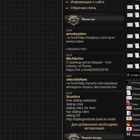
Информация о сайте
Обратная связь
Мини-чат
В этом
Страни
Обыч
Обыч
Обыч
Тема -
Горя
Важна
Горя
Для добавления необходима
Горяч
авторизация
Закр
Закры
Форма входа