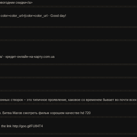
новогоднии скидки</a>
t color=color_url>[color=color_url - Good day!
a/ - кредит-онлайн-на-карту.com.ua
конных створок – это типичное проявление, каковое со временем бывает во почти все
ороз. Битва Магов смотреть фильм хорошем качестве hd 720
 the link http://goo.gl/FU84T4