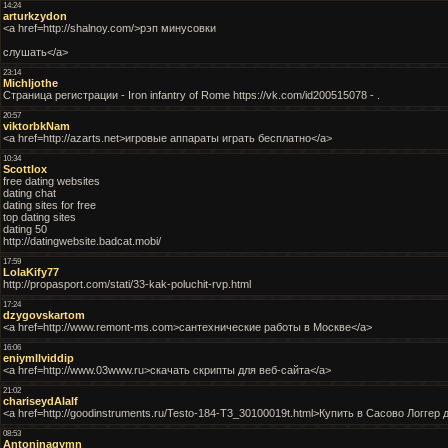
14:24
arturkzydon
<a href=http://shalnoy.com/>рэп минусовки
слушать</a>
23:14
Michljothe
Страница регистрации - Iron infantry of Rome https://vk.com/id200515078 - .
20:57
viktorbkNam
<a href=http://azarts.net>игровые аппараты играть бесплатно</a>
10:34
Scottlox
free dating websites
dating chat
dating sites for free
top dating sites
dating 50
http://datingwebsite.badcat.mobi/
17:59
LolaKify77
http://propasport.com/stati/33-kak-poluchit-rvp.html
17:24
dzygovskartom
<a href=http://www.remont-ms.com>сантехнические работы в Москве</a>
16:06
eniymllviddip
<a href=http://www.03www.ru>скачать скрипты для веб-сайта</a>
21:02
chariseydAlalf
<a href=http://goodinstruments.ru/Testo-184-T3_30100019t.html>Купить в Сасово Логге
08:53
Antoninagymn