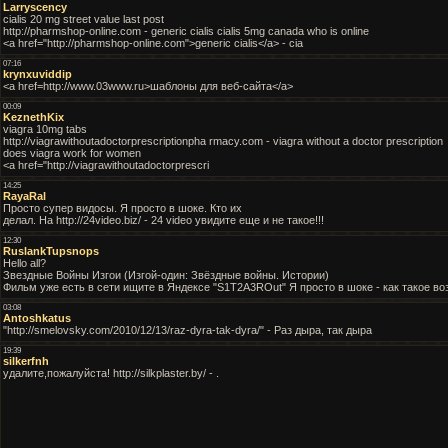
Larryscency
cialis 20 mg street value last post
http://pharmshop-online.com - generic cialis cialis 5mg canada who is online
<a href="http://pharmshop-online.com">generic cialis</a> - cia
07:16
krynxuviddip
<a href=http://www.03www.ru>шаблоны для веб-сайта</a>
00:09
KeznethKix
viagra 10mg tabs
http://viagrawithoutadoctorprescriptionpha rmacy.com - viagra without a doctor prescription
does viagra work for women
<a href="http://viagrawithoutadoctorprescri
14:25
RayaRal
Просто супер видосы. Я просто в шоке. Кто их
делал. На http://24video.biz/ - 24 video увидите еще и не такое!!!
12:30
RuslankTupsnops
Hello all?
Звездные Войны Изгои (Изгой-один: Звёздные войны. Истории)
Фильм уже есть в сети ищите в Яндексе "S1T2A3ROut" Я просто в шоке - как такое в
03:08
Antoshkatus
"http://smelovsky.com/2010/12/13/raz-dyra-tak-dyra/" - Раз дыра, так дыра
19:39
silkerfnh
удалите,пожалуйста! http://silkplaster.by/ - .