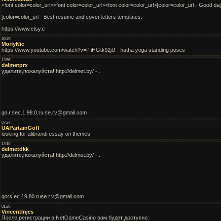
<font color=color_url><font color=color_url><font color=color_url>[color=color_url - Good da
[color=color_url - Best resume and cover letters templates.
https://www.etsy.c
20:29
MorlyNic
https://www.youtube.com/watch?v=iTiHGtk92jU - hatha yoga standing poses
13:56
delmetprx
удалите,пожалуйста! http://delmet.by/ - .
go.r.sec.1.98.0.ru.se.rv@gmail.com
07:27
UAPartainGoff
looking for alibrandi essay on themes
13:10
delmetdkk
удалите,пожалуйста! http://delmet.by/ - .
gors.ec.19.80.ruse.r.v@gmail.com
01:26
VincentInjes
После регистрации в NetGameCasino вам будет доступно: