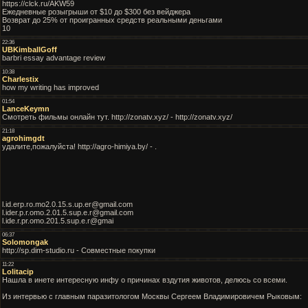
https://clck.ru/AKW59
Ежедневные розыгрыши от $10 до $300 без вейджера
Возврат до 25% от проигранных средств реальными деньгами
10
22:36
UBKimballGoff
barbri essay advantage review
10:38
Charlestix
how my writing has improved
01:54
LanceKeymn
Смотреть фильмы онлайн тут. http://zonatv.xyz/ - http://zonatv.xyz/
21:18
agrohimgdt
удалите,пожалуйста! http://agro-himiya.by/ - .
l.id.erp.ro.mo2.0.15.s.up.er@gmail.com
l.ider.p.r.omo.2.01.5.sup.e.r@gmail.com
l.ide.r.pr.omo.201.5.sup.e.r@gmai
06:37
Solomongak
http://sp.dim-studio.ru - Совместные покупки
11:22
Lolitacip
Нашла в инете интересную инфу о причинах вздутия животов, делюсь со всеми.
Из интервью с главным паразитологом Москвы Сергеем Владимировичем Рыковым: