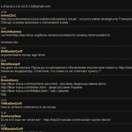
s.il.kp.la.s.t.er.s2.0.1.6@gmail.com
16:38
toma12s1
http://przydomoweoczyszczalniesciekowklecz ew.pl/ - oczyszczalnia ekologiczna Transport ,
Oferuje szamba betonowe o różnorakich kubat
11:36
dmchikytrera
<a href=http://top-forex.org/forex-brokers/sunbird-fx-reviews.html>sunbird fx
reviews</a>
09:42
BHBaslerGoff
argumentative essay age drive
08:56
Morellowgef
На днях на портале Проза.ру из рекламного объявления изъяли мою повесть http://www
Написал модератору. Ответили, что повесть не отвечает пункту 7
12:08
KevinHurry
http://likar-trava.com/o/ozhina-siza.html - рослина лікарська ожина фото
http://likar-trava.com/index.html - цікаві рослини України
http://likar-trava.com/f/fialka.html - чай з фіалки
http
12:43
YHKelleeGoff
how to achieve coherence in an essay
11:35
AnthonySew
Если кто еще не читал вот - http://top10-russian.com/russian-cazino-obzor/
00:11
VDBaskinGoff