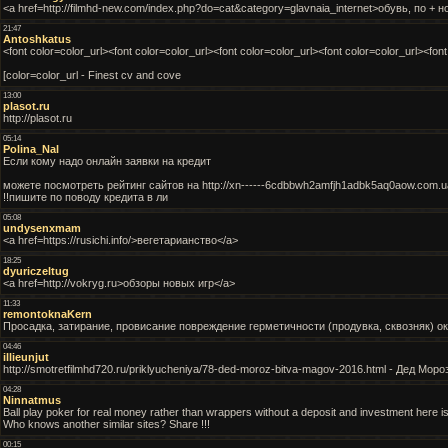
<a href=http://filmhd-new.com/index.php?do=cat&category=glavnaia_internet>обувь, по + 
21:47
Antoshkatus
<font color=color_url><font color=color_url><font color=color_url><font color=color_url><fon
[color=color_url - Finest cv and cove
13:00
plasot.ru
http://plasot.ru
05:14
Polina_Nal
Если кому надо онлайн заявки на кредит
можете посмотреть рейтинг сайтов на http://xn------6cdbbwh2amfjh1adbk5aq0aow.com.u
!!пишите по поводу кредита в ли
05:08
undysenxmam
<a href=https://rusichi.info/>вегетарианство</a>
18:25
dyuriczeltug
<a href=http://vokryg.ru>обзоры новых игр</a>
11:33
remontoknaKern
Просадка, затирание, провисание повреждение герметичности (продувка, сквозняк) о
04:46
illieunjut
http://smotretfilmhd720.ru/priklyucheniya/78-ded-moroz-bitva-magov-2016.html - Дед М
04:28
Ninnatmus
Ball play poker for real money rather than wrappers without a deposit and investment here is
Who knows another similar sites? Share !!!
00:15