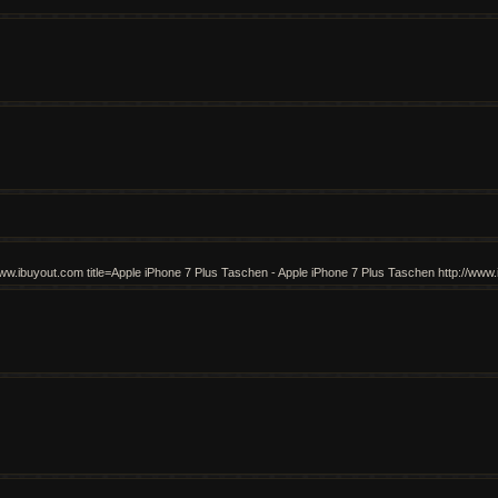
/www.ibuyout.com title=Apple iPhone 7 Plus Taschen - Apple iPhone 7 Plus Taschen http://www.i