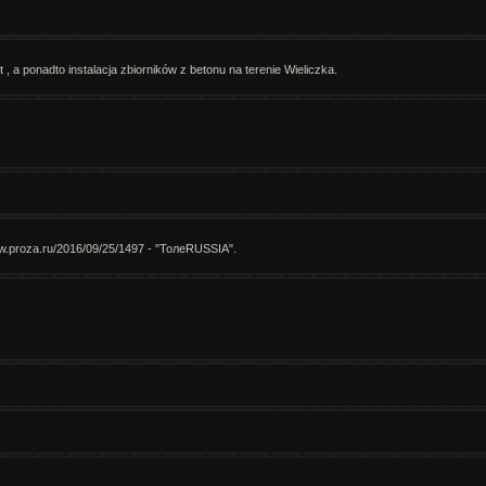
 a ponadto instalacja zbiorników z betonu na terenie Wieliczka.
.proza.ru/2016/09/25/1497 - "ТолеRUSSIA".