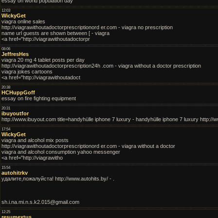
essay on world population day
12:03
WickyGet
viagra online sales
http://viagrawithoutadoctorprescriptionord er.com - viagra no prescription
name url guests are shown between [ - viagra
<a href="http://viagrawithoutadoctorpr
08:06
JeffresHes
viagra 20 mg 4 tablet posts per day
http://viagrawithoutadoctorprescription24h .com - viagra without a doctor prescription
viagra jokes cartoons
<a href="http://viagrawithoutadoct
20:38
HCHuppGoff
essay on fire fighting equipment
20:31
ibuyoutfor
http://www.ibuyout.com title=handyhülle iphone 7 luxury - handyhülle iphone 7 luxury http:/
17:54
WickyGet
viagra and alcohol mix posts
http://viagrawithoutadoctorprescriptionord er.com - viagra without a doctor
viagra and alcohol consumption yahoo messenger
<a href="http://viagrawitho
15:54
autohitrkv
удалите,пожалуйста! http://www.autohits.by/ - .
sh.i.na.mi.n.s.k2.015@gmail.com
12:25
resumextus