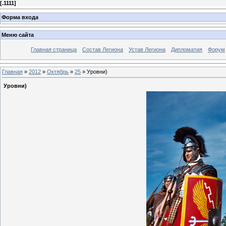
[
.1111
]
Форма входа
Меню сайта
Главная страница
Состав Легиона
Устав Легиона
Дипломатия
Форум
Главная
»
2012
»
Октябрь
»
25
» Уровни)
Уровни)