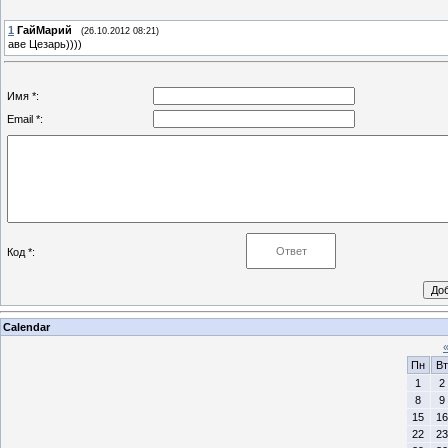
1
ГайМарий
(26.10.2012 08:21)
аве Цезарь))))
Имя *:
Email *:
Код *:
Calendar
Пн
Вт
1
2
8
9
15
16
22
23