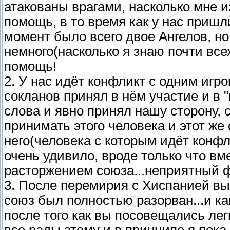
атакованы врагами, насколько мне и
помощь, в то время как у нас пришли
момент было всего двое Ангелов, но
немного(насколько я знаю почти все
помощь!
2. У нас идёт конфликт с одним игр
сокланов принял в нём участие и в 
слова и явно принял нашу сторону, 
принимать этого человека и этот же 
него(человека с которым идёт конфл
очень удивило, вроде только что вм
расторжением союза...неприятный ф
3. После перемирия с Хиспанией вы
союз был полностью разорван...и к
после того как вы посовещались лег
все рады этому и в принципе я пока